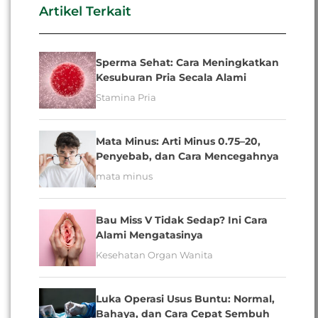
Artikel Terkait
Sperma Sehat: Cara Meningkatkan
Kesuburan Pria Secala Alami
Stamina Pria
Mata Minus: Arti Minus 0.75–20,
Penyebab, dan Cara Mencegahnya
mata minus
Bau Miss V Tidak Sedap? Ini Cara
Alami Mengatasinya
Kesehatan Organ Wanita
Luka Operasi Usus Buntu: Normal,
Bahaya, dan Cara Cepat Sembuh