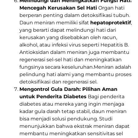
Melindungi dan Meningkatkan Fungsi Hati:
Mencegah Kerusakan Sel Hati
Organ hati
berperan penting dalam detoksifikasi tubuh.
Daun meniran memiliki sifat
hepatoprotektif
,
yang berarti dapat melindungi hati dari
kerusakan yang disebabkan oleh racun,
alkohol, atau infeksi virus seperti Hepatitis B.
Antioksidan dalam meniran juga membantu
regenerasi sel-sel hati dan meningkatkan
fungsinya secara keseluruhan.Meniran adalah
pelindung hati alami yang membantu proses
detoksifikasi dan regenerasi sel.
Mengontrol Gula Darah: Pilihan Aman
untuk Penderita Diabetes
Bagi penderita
diabetes atau mereka yang ingin menjaga
kadar gula darah tetap stabil, daun meniran
bisa menjadi solusi pendukung. Studi
menunjukkan bahwa ekstrak meniran dapat
membantu meningkatkan sensitivitas sel