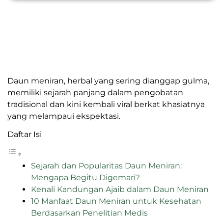
Daun meniran, herbal yang sering dianggap gulma,
memiliki sejarah panjang dalam pengobatan
tradisional dan kini kembali viral berkat khasiatnya
yang melampaui ekspektasi.
Daftar Isi
Sejarah dan Popularitas Daun Meniran:
Mengapa Begitu Digemari?
Kenali Kandungan Ajaib dalam Daun Meniran
10 Manfaat Daun Meniran untuk Kesehatan
Berdasarkan Penelitian Medis