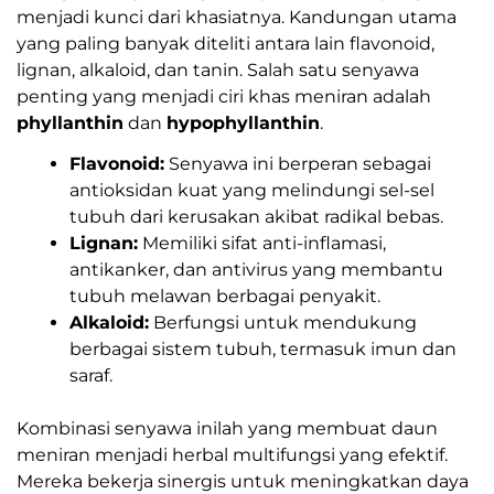
menjadi kunci dari khasiatnya. Kandungan utama
yang paling banyak diteliti antara lain flavonoid,
lignan, alkaloid, dan tanin. Salah satu senyawa
penting yang menjadi ciri khas meniran adalah
phyllanthin
dan
hypophyllanthin
.
Flavonoid:
Senyawa ini berperan sebagai
antioksidan kuat yang melindungi sel-sel
tubuh dari kerusakan akibat radikal bebas.
Lignan:
Memiliki sifat anti-inflamasi,
antikanker, dan antivirus yang membantu
tubuh melawan berbagai penyakit.
Alkaloid:
Berfungsi untuk mendukung
berbagai sistem tubuh, termasuk imun dan
saraf.
Kombinasi senyawa inilah yang membuat daun
meniran menjadi herbal multifungsi yang efektif.
Mereka bekerja sinergis untuk meningkatkan daya