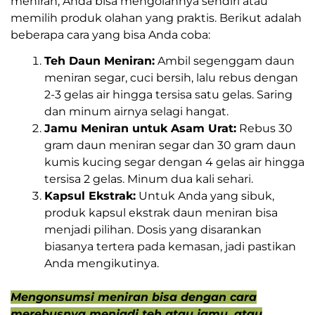
meniran, Anda bisa mengolahnya sendiri atau
memilih produk olahan yang praktis. Berikut adalah
beberapa cara yang bisa Anda coba:
Teh Daun Meniran:
Ambil segenggam daun
meniran segar, cuci bersih, lalu rebus dengan
2-3 gelas air hingga tersisa satu gelas. Saring
dan minum airnya selagi hangat.
Jamu Meniran untuk Asam Urat:
Rebus 30
gram daun meniran segar dan 30 gram daun
kumis kucing segar dengan 4 gelas air hingga
tersisa 2 gelas. Minum dua kali sehari.
Kapsul Ekstrak:
Untuk Anda yang sibuk,
produk kapsul ekstrak daun meniran bisa
menjadi pilihan. Dosis yang disarankan
biasanya tertera pada kemasan, jadi pastikan
Anda mengikutinya.
Mengonsumsi meniran bisa dengan cara
merebusnya menjadi teh atau jamu, atau