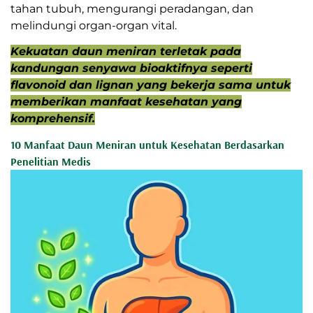
tahan tubuh, mengurangi peradangan, dan
melindungi organ-organ vital.
Kekuatan daun meniran terletak pada
kandungan senyawa bioaktifnya seperti
flavonoid dan lignan yang bekerja sama untuk
memberikan manfaat kesehatan yang
komprehensif.
10 Manfaat Daun Meniran untuk Kesehatan Berdasarkan
Penelitian Medis