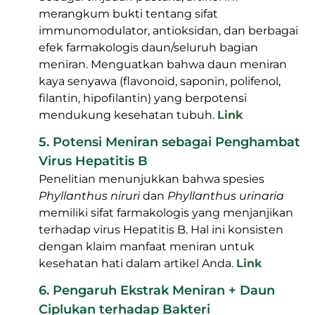
merangkum bukti tentang sifat
immunomodulator, antioksidan, dan berbagai
efek farmakologis daun/seluruh bagian
meniran. Menguatkan bahwa daun meniran
kaya senyawa (flavonoid, saponin, polifenol,
filantin, hipofilantin) yang berpotensi
mendukung kesehatan tubuh.
Link
5. Potensi Meniran sebagai Penghambat
Virus Hepatitis B
Penelitian menunjukkan bahwa spesies
Phyllanthus niruri
dan
Phyllanthus urinaria
memiliki sifat farmakologis yang menjanjikan
terhadap virus Hepatitis B. Hal ini konsisten
dengan klaim manfaat meniran untuk
kesehatan hati dalam artikel Anda.
Link
6. Pengaruh Ekstrak Meniran + Daun
Ciplukan terhadap Bakteri