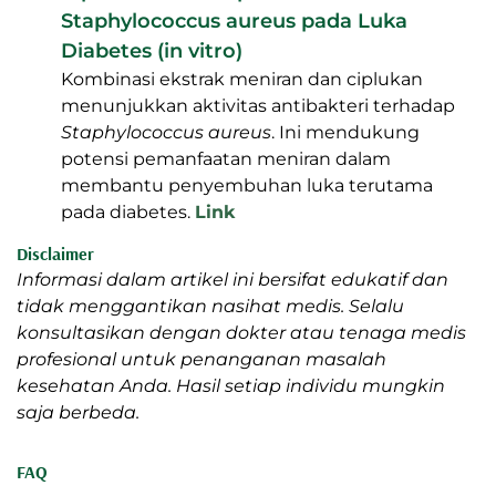
Staphylococcus aureus pada Luka
Diabetes (in vitro)
Kombinasi ekstrak meniran dan ciplukan
menunjukkan aktivitas antibakteri terhadap
Staphylococcus aureus
. Ini mendukung
potensi pemanfaatan meniran dalam
membantu penyembuhan luka terutama
pada diabetes.
Link
Disclaimer
Informasi dalam artikel ini bersifat edukatif dan
tidak menggantikan nasihat medis. Selalu
konsultasikan dengan dokter atau tenaga medis
profesional untuk penanganan masalah
kesehatan Anda. Hasil setiap individu mungkin
saja berbeda.
FAQ