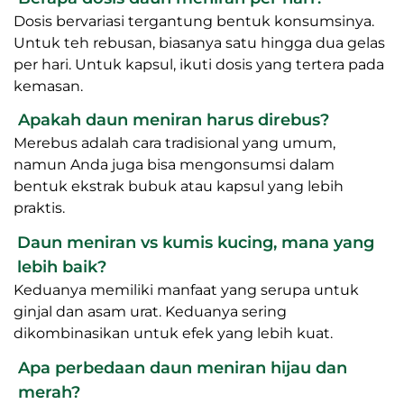
Dosis bervariasi tergantung bentuk konsumsinya.
Untuk teh rebusan, biasanya satu hingga dua gelas
per hari. Untuk kapsul, ikuti dosis yang tertera pada
kemasan.
Apakah daun meniran harus direbus?
Merebus adalah cara tradisional yang umum,
namun Anda juga bisa mengonsumsi dalam
bentuk ekstrak bubuk atau kapsul yang lebih
praktis.
Daun meniran vs kumis kucing, mana yang
lebih baik?
Keduanya memiliki manfaat yang serupa untuk
ginjal dan asam urat. Keduanya sering
dikombinasikan untuk efek yang lebih kuat.
Apa perbedaan daun meniran hijau dan
merah?