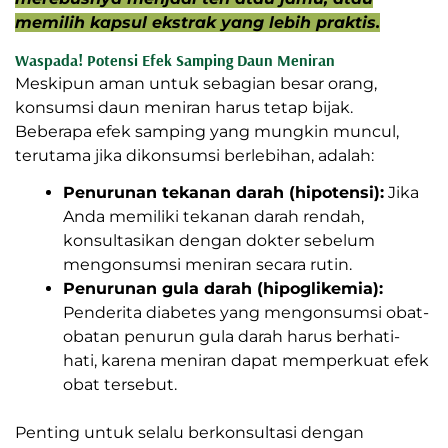
memilih kapsul ekstrak yang lebih praktis.
Waspada! Potensi Efek Samping Daun Meniran
Meskipun aman untuk sebagian besar orang,
konsumsi daun meniran harus tetap bijak.
Beberapa efek samping yang mungkin muncul,
terutama jika dikonsumsi berlebihan, adalah:
Penurunan tekanan darah (hipotensi):
Jika
Anda memiliki tekanan darah rendah,
konsultasikan dengan dokter sebelum
mengonsumsi meniran secara rutin.
Penurunan gula darah (hipoglikemia):
Penderita diabetes yang mengonsumsi obat-
obatan penurun gula darah harus berhati-
hati, karena meniran dapat memperkuat efek
obat tersebut.
Penting untuk selalu berkonsultasi dengan