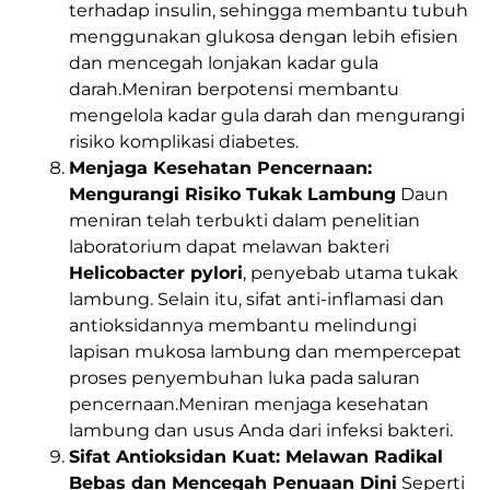
terhadap insulin, sehingga membantu tubuh
menggunakan glukosa dengan lebih efisien
dan mencegah lonjakan kadar gula
darah.
Meniran berpotensi membantu
mengelola kadar gula darah dan mengurangi
risiko komplikasi diabetes.
Menjaga Kesehatan Pencernaan:
Mengurangi Risiko Tukak Lambung
Daun
meniran telah terbukti dalam penelitian
laboratorium dapat melawan bakteri
Helicobacter pylori
, penyebab utama tukak
lambung. Selain itu, sifat anti-inflamasi dan
antioksidannya membantu melindungi
lapisan mukosa lambung dan mempercepat
proses penyembuhan luka pada saluran
pencernaan.Meniran menjaga kesehatan
lambung dan usus Anda dari infeksi bakteri.
Sifat Antioksidan Kuat: Melawan Radikal
Bebas dan Mencegah Penuaan Dini
Seperti