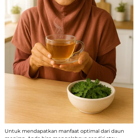
Untuk mendapatkan manfaat optimal dari daun