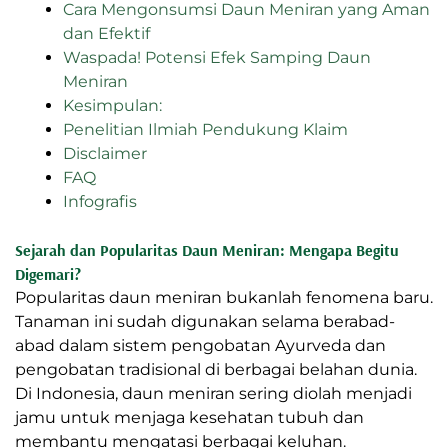
Cara Mengonsumsi Daun Meniran yang Aman
dan Efektif
Waspada! Potensi Efek Samping Daun
Meniran
Kesimpulan:
Penelitian Ilmiah Pendukung Klaim
Disclaimer
FAQ
Infografis
Sejarah dan Popularitas Daun Meniran: Mengapa Begitu
Digemari?
Popularitas daun meniran bukanlah fenomena baru.
Tanaman ini sudah digunakan selama berabad-
abad dalam sistem pengobatan Ayurveda dan
pengobatan tradisional di berbagai belahan dunia.
Di Indonesia, daun meniran sering diolah menjadi
jamu untuk menjaga kesehatan tubuh dan
membantu mengatasi berbagai keluhan.