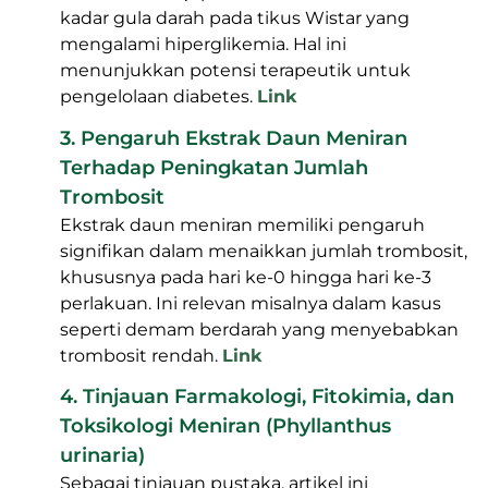
kadar gula darah pada tikus Wistar yang
mengalami hiperglikemia. Hal ini
menunjukkan potensi terapeutik untuk
pengelolaan diabetes.
Link
3. Pengaruh Ekstrak Daun Meniran
Terhadap Peningkatan Jumlah
Trombosit
Ekstrak daun meniran memiliki pengaruh
signifikan dalam menaikkan jumlah trombosit,
khususnya pada hari ke-0 hingga hari ke-3
perlakuan. Ini relevan misalnya dalam kasus
seperti demam berdarah yang menyebabkan
trombosit rendah.
Link
4. Tinjauan Farmakologi, Fitokimia, dan
Toksikologi Meniran (Phyllanthus
urinaria)
Sebagai tinjauan pustaka, artikel ini