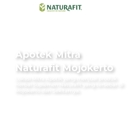
Apotek Mitra
Naturafit Mojokerto
Lokasi Mitra Apotik yang menjual produk
Herbal Suplemen Naturafit yang tersebar di
Mojokerto dan Sekitarnya.