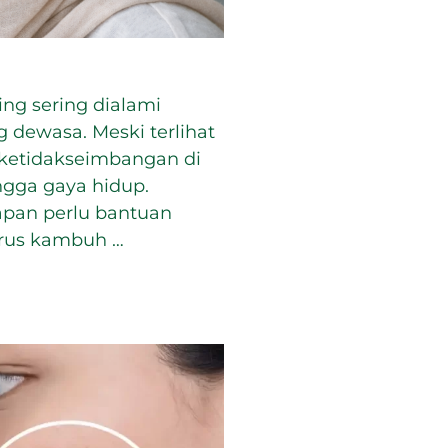
ing sering dialami
 dewasa. Meski terlihat
 ketidakseimbangan di
ngga gaya hidup.
apan perlu bantuan
terus kambuh …