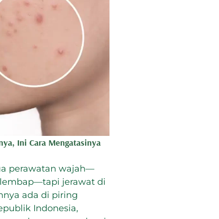
ya, Ini Cara Mengatasinya
ua perawatan wajah—
elembap—tapi jerawat di
nnya ada di piring
ublik Indonesia,