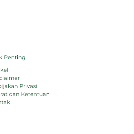
k Penting
ikel
claimer
ijakan Privasi
rat dan Ketentuan
ntak