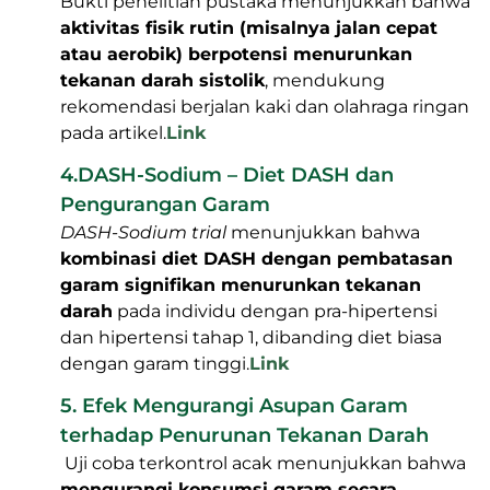
Bukti penelitian pustaka menunjukkan bahwa
aktivitas fisik rutin (misalnya jalan cepat
atau aerobik) berpotensi menurunkan
tekanan darah sistolik
, mendukung
rekomendasi berjalan kaki dan olahraga ringan
pada artikel.
Link
4.DASH-Sodium – Diet DASH dan
Pengurangan Garam
DASH-Sodium trial
menunjukkan bahwa
kombinasi diet DASH dengan pembatasan
garam signifikan menurunkan tekanan
darah
pada individu dengan pra-hipertensi
dan hipertensi tahap 1, dibanding diet biasa
dengan garam tinggi.
Link
5. Efek Mengurangi Asupan Garam
terhadap Penurunan Tekanan Darah
Uji coba terkontrol acak menunjukkan bahwa
mengurangi konsumsi garam secara