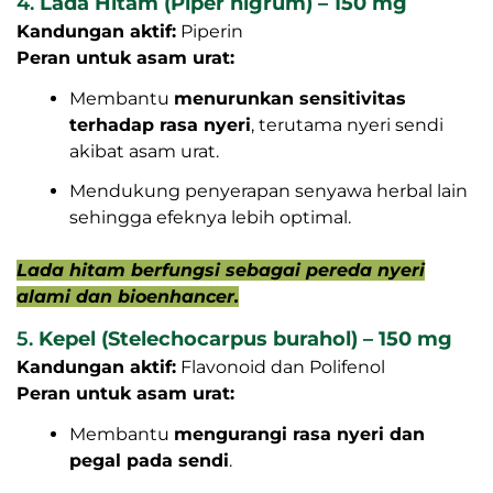
4.
Lada Hitam (Piper nigrum) – 150 mg
Kandungan aktif:
Piperin
Peran untuk asam urat:
Membantu
menurunkan sensitivitas
terhadap rasa nyeri
, terutama nyeri sendi
akibat asam urat.
Mendukung penyerapan senyawa herbal lain
sehingga efeknya lebih optimal.
Lada hitam berfungsi sebagai pereda nyeri
alami dan bioenhancer.
5.
Kepel (Stelechocarpus burahol) – 150 mg
Kandungan aktif:
Flavonoid dan Polifenol
Peran untuk asam urat:
Membantu
mengurangi rasa nyeri dan
pegal pada sendi
.