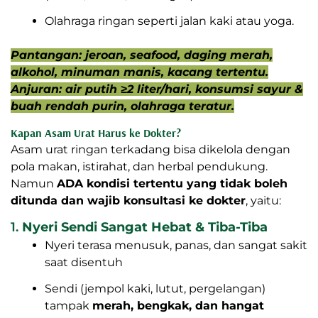
Olahraga ringan seperti jalan kaki atau yoga.
Pantangan: jeroan, seafood, daging merah,
alkohol, minuman manis, kacang tertentu.
Anjuran: air putih ≥2 liter/hari, konsumsi sayur &
buah rendah purin, olahraga teratur.
Kapan Asam Urat Harus ke Dokter?
Asam urat ringan terkadang bisa dikelola dengan
pola makan, istirahat, dan herbal pendukung.
Namun
ADA kondisi tertentu yang tidak boleh
ditunda dan wajib konsultasi ke dokter
, yaitu:
1.
Nyeri Sendi Sangat Hebat & Tiba-Tiba
Nyeri terasa menusuk, panas, dan sangat sakit
saat disentuh
Sendi (jempol kaki, lutut, pergelangan)
tampak
merah, bengkak, dan hangat