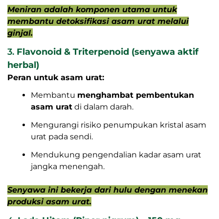
Meniran adalah komponen utama untuk
membantu detoksifikasi asam urat melalui
ginjal.
3.
Flavonoid & Triterpenoid (senyawa aktif
herbal)
Peran untuk asam urat:
Membantu
menghambat pembentukan
asam urat
di dalam darah.
Mengurangi risiko penumpukan kristal asam
urat pada sendi.
Mendukung pengendalian kadar asam urat
jangka menengah.
Senyawa ini bekerja dari hulu dengan menekan
produksi asam urat.