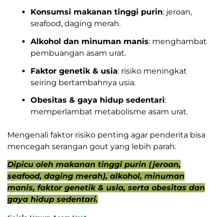
Konsumsi makanan tinggi purin
: jeroan,
seafood, daging merah.
Alkohol dan minuman manis
: menghambat
pembuangan asam urat.
Faktor genetik & usia
: risiko meningkat
seiring bertambahnya usia.
Obesitas & gaya hidup sedentari
:
memperlambat metabolisme asam urat.
Mengenali faktor risiko penting agar penderita bisa
mencegah serangan gout yang lebih parah.
Dipicu oleh makanan tinggi purin (jeroan,
seafood, daging merah), alkohol, minuman
manis, faktor genetik & usia, serta obesitas dan
gaya hidup sedentari.