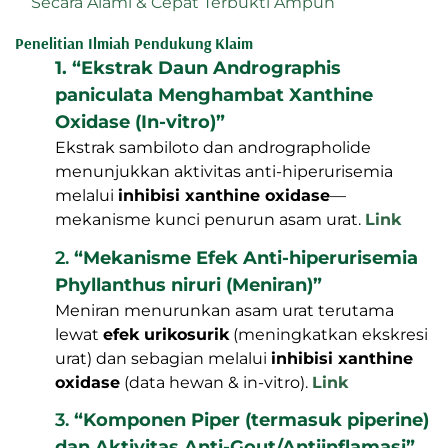
Secara Alami & Cepat Terbukti Ampuh
Penelitian Ilmiah Pendukung Klaim
1. “Ekstrak Daun Andrographis
paniculata Menghambat Xanthine
Oxidase (In-vitro)”
Ekstrak sambiloto dan andrographolide
menunjukkan aktivitas anti-hiperurisemia
melalui
inhibisi xanthine oxidase
—
mekanisme kunci penurun asam urat.
Link
2.
“Mekanisme Efek Anti-hiperurisemia
Phyllanthus niruri (Meniran)”
Meniran menurunkan asam urat terutama
lewat
efek urikosurik
(meningkatkan ekskresi
urat) dan sebagian melalui
inhibisi xanthine
oxidase
(data hewan & in-vitro).
Link
3.
“Komponen Piper (termasuk piperine)
dan Aktivitas Anti-Gout/Antiinflamasi”