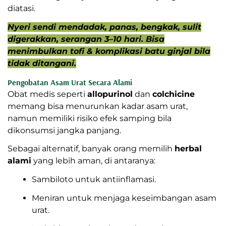
diatasi.
Nyeri sendi mendadak, panas, bengkak, sulit
digerakkan, serangan 3–10 hari. Bisa
menimbulkan tofi & komplikasi batu ginjal bila
tidak ditangani.
Pengobatan Asam Urat Secara Alami
Obat medis seperti
allopurinol
dan
colchicine
memang bisa menurunkan kadar asam urat,
namun memiliki risiko efek samping bila
dikonsumsi jangka panjang.
Sebagai alternatif, banyak orang memilih
herbal
alami
yang lebih aman, di antaranya:
Sambiloto untuk antiinflamasi.
Meniran untuk menjaga keseimbangan asam
urat.