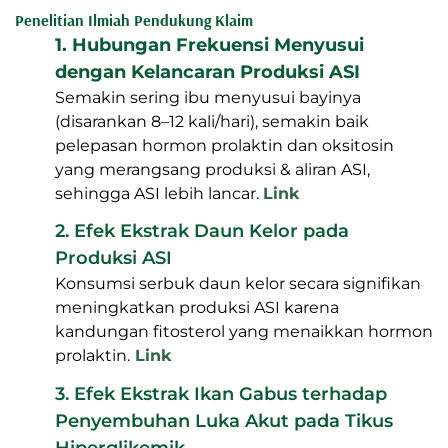
Benar
Kesimpulan
Melancarkan air susu ibu tidak selalu
membutuhkan cara instan. Dengan menyusui
secara rutin, menjaga nutrisi, mengelola stres, dan
bila perlu menggunakan pendamping herbal yang
tepat seperti Milkymor, produksi ASI dapat
meningkat secara alami. Yang terpenting, ibu perlu
tenang dan percaya pada kemampuan tubuhnya
sendiri.
Penelitian Ilmiah Pendukung Klaim
1.
Hubungan Frekuensi Menyusui dengan
Kelancaran Produksi ASI
Semakin sering ibu menyusui bayinya
(disarankan 8–12 kali/hari), semakin baik
pelepasan hormon prolaktin dan oksitosin