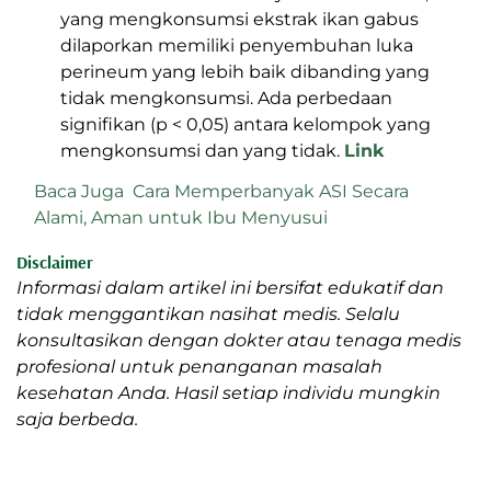
dan efektif dalam mempercepat
penyembuhan luka pada tikus diabetik.
Link
8. Pengaruh Mengkonsumsi Ekstrak Ikan
Gabus terhadap Penyembuhan Luka
Perineum pada Ibu Nifas
Pada ibu nifas di RSUD Syekh Yusuf Gowa,
yang mengkonsumsi ekstrak ikan gabus
dilaporkan memiliki penyembuhan luka
perineum yang lebih baik dibanding yang
tidak mengkonsumsi. Ada perbedaan
signifikan (p < 0,05) antara kelompok yang
mengkonsumsi dan yang tidak.
Link
Baca Juga
Cara Memperbanyak ASI Secara
Alami, Aman untuk Ibu Menyusui
Disclaimer
Informasi dalam artikel ini bersifat edukatif dan