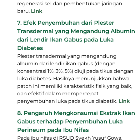
6. Potensi Ikan Gabus (Ophiocephalus
Striatus) dalam Mempercepat Penyembuhan
Luka
Ekstrak ikan gabus kering, apabila
diaplikasikan secara topikal (gel/krim), dengan
kandungan albumin, glisin, dan seng (Zn),
dapat mempercepat penyembuhan luka.
Seng dan albumin sangat penting dalam
regenerasi sel dan pembentukan jaringan
baru.
Link
7. Efek Penyembuhan dari Plester
Transdermal yang Mengandung Albumin
dari Lendir Ikan Gabus pada Luka Diabetes
Plester transdermal yang mengandung
albumin dari lendir ikan gabus (dengan
konsentrasi 1%, 3%, 5%) diuji pada tikus dengan
luka diabetes. Hasilnya menunjukkan bahwa
patch ini memiliki karakteristik fisik yang baik,