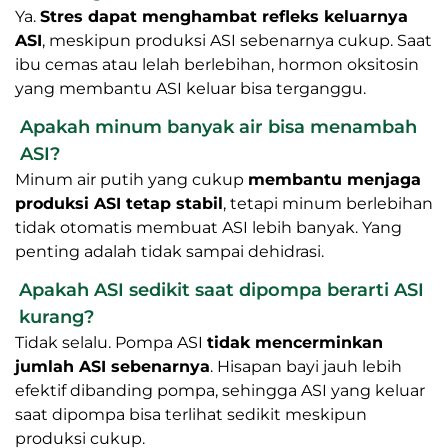
hari setelah melahirkan
, tergantung kondisi
tubuh ibu, frekuensi menyusui, dan tingkat stres.
Setiap ibu bisa berbeda, jadi tidak perlu
membandingkan dengan orang lain.
Apakah stres benar-benar bisa memengaruhi
ASI?
Ya.
Stres dapat menghambat refleks keluarnya
ASI
, meskipun produksi ASI sebenarnya cukup. Saat
ibu cemas atau lelah berlebihan, hormon oksitosin
yang membantu ASI keluar bisa terganggu.
Apakah minum banyak air bisa menambah ASI?
Minum air putih yang cukup
membantu menjaga
produksi ASI tetap stabil
, tetapi minum berlebihan
tidak otomatis membuat ASI lebih banyak. Yang
penting adalah tidak sampai dehidrasi.
Apakah ASI sedikit saat dipompa berarti ASI
kurang?