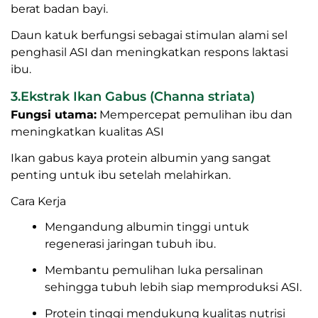
Dipercaya merangsang jaringan kelenjar susu
untuk memproduksi ASI.
Sering digunakan dalam jamu pelancar ASI
tradisional.
Studi lokal menunjukkan konsumsi bahan herbal
galactagogue, termasuk daun katuk dan tanaman
lokal lain, dapat meningkatkan volume ASI dan
berat badan bayi.
Daun katuk berfungsi sebagai stimulan alami sel
penghasil ASI dan meningkatkan respons laktasi
ibu.
3.Ekstrak Ikan Gabus (Channa striata)
Fungsi utama:
Mempercepat pemulihan ibu dan
meningkatkan kualitas ASI
Ikan gabus kaya protein albumin yang sangat