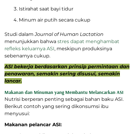
Menyusui sesering mungkin sesuai
kebutuhan bayi
Menghindari stres berlebihan
Istirahat saat bayi tidur
Minum air putih secara cukup
Studi dalam
Journal of Human Lactation
menunjukkan bahwa
stres dapat menghambat
refleks keluarnya ASI
, meskipun produksinya
sebenarnya cukup.
ASI bekerja berdasarkan prinsip
permintaan dan penawaran, semakin
sering disusui, semakin lancar.
Makanan dan Minuman yang