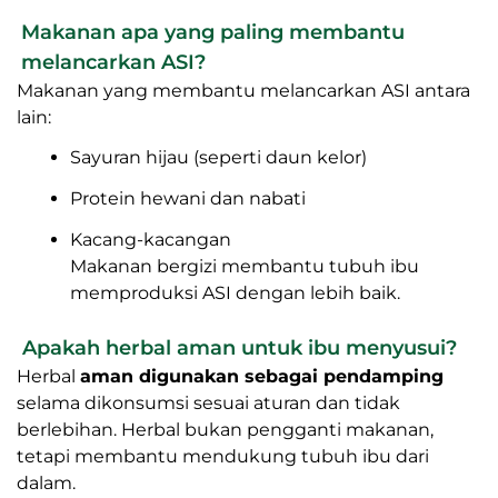
Tidak selalu. Pompa ASI
tidak mencerminkan
jumlah ASI sebenarnya
. Hisapan bayi jauh lebih
efektif dibanding pompa, sehingga ASI yang keluar
saat dipompa bisa terlihat sedikit meskipun
produksi cukup.
Makanan apa yang paling membantu
melancarkan ASI?
Makanan yang membantu melancarkan ASI antara
lain:
Sayuran hijau (seperti daun kelor)
Protein hewani dan nabati
Kacang-kacangan
Makanan bergizi membantu tubuh ibu
memproduksi ASI dengan lebih baik.
Apakah herbal aman untuk ibu menyusui?
Herbal
aman digunakan sebagai pendamping