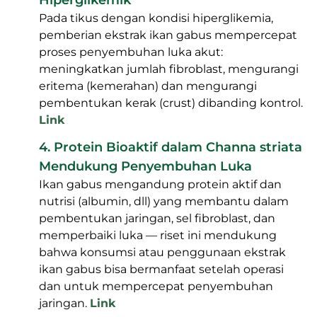
yang merangsang produksi & aliran ASI,
sehingga ASI lebih lancar.
Link
2. Efek Ekstrak Daun Kelor pada Produksi ASI
Konsumsi serbuk daun kelor secara signifikan
meningkatkan produksi ASI karena
kandungan fitosterol yang menaikkan hormon
prolaktin.
Link
3. Efek Ekstrak Ikan Gabus terhadap
Penyembuhan Luka Akut pada Tikus Hiper­
glikemik
Pada tikus dengan kondisi hiper­glikemia,
pemberian ekstrak ikan gabus mempercepat
proses penyembuhan luka akut:
meningkatkan jumlah fibroblast, mengurangi
eritema (kemerahan) dan mengurangi
pembentukan kerak (crust) dibanding kontrol.
Link