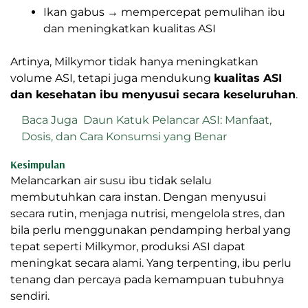
Bagaimana Kombinasi Milkymor
Membantu Produksi ASI
Jika digabungkan, ketiga bahan bekerja secara
sinergis
:
Daun kelor → meningkatkan nutrisi dan
hormon laktasi
Daun katuk → merangsang produksi ASI
secara langsung
Ikan gabus → mempercepat pemulihan ibu
dan meningkatkan kualitas ASI
Artinya, Milkymor tidak hanya meningkatkan
volume ASI, tetapi juga mendukung
kualitas ASI
dan kesehatan ibu menyusui secara keseluruhan
.
Baca Juga
Daun Katuk Pelancar ASI:
Manfaat, Dosis, dan Cara Konsumsi yang