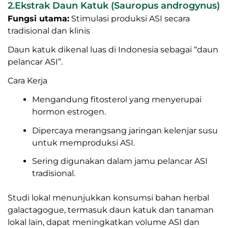
Dalam penelitian, kelor memiliki sejarah panjang
digunakan dalam pengobatan tradisional untuk
meningkatkan laktasi, meskipun mekanisme
kerjanya belum sepenuhnya dipahami.
Kelor membantu memperbaiki status gizi ibu dan
mendukung hormon pembentuk ASI, sehingga
produksi ASI bisa lebih optimal.
2.Ekstrak Daun Katuk (Sauropus androgynus)
Fungsi utama:
Stimulasi produksi ASI secara
tradisional dan klinis
Daun katuk dikenal luas di Indonesia sebagai “daun
pelancar ASI”.
Cara Kerja
Mengandung fitosterol yang menyerupai
hormon estrogen.