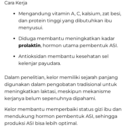
kandungan:
1. Ekstrak Daun Kelor (Moringa oleifera)
Fungsi utama:
Mendukung hormon prolaktin dan
nutrisi ibu menyusui
Daun kelor adalah salah satu bahan herbal paling
populer sebagai
galactagogue alami
(zat yang
membantu produksi ASI).
Cara Kerja
Mengandung vitamin A, C, kalsium, zat besi,
dan protein tinggi yang dibutuhkan ibu
menyusui.
Diduga membantu meningkatkan kadar
prolaktin
, hormon utama pembentuk ASI.
Antioksidan membantu kesehatan sel
kelenjar payudara.