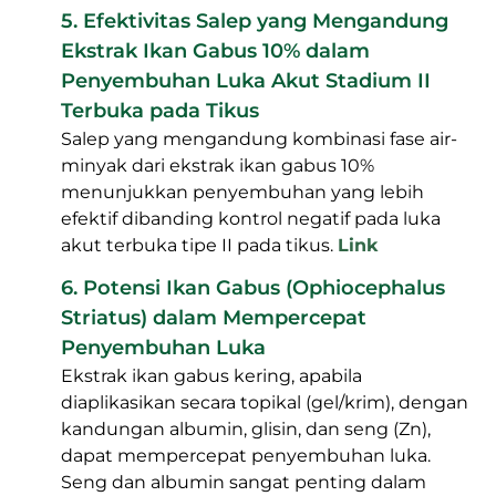
4. Protein Bioaktif dalam Channa striata
Mendukung Penyembuhan Luka
Ikan gabus mengandung protein aktif dan
nutrisi (albumin, dll) yang membantu dalam
pembentukan jaringan, sel fibroblast, dan
memperbaiki luka — riset ini mendukung
bahwa konsumsi atau penggunaan ekstrak
ikan gabus bisa bermanfaat setelah operasi
dan untuk mempercepat penyembuhan
jaringan.
Link
5. Efektivitas Salep yang Mengandung
Ekstrak Ikan Gabus 10% dalam Penyembuhan
Luka Akut Stadium II Terbuka pada Tikus
Salep yang mengandung kombinasi fase air-
minyak dari ekstrak ikan gabus 10%
menunjukkan penyembuhan yang lebih
efektif dibanding kontrol negatif pada luka
akut terbuka tipe II pada tikus.
Link