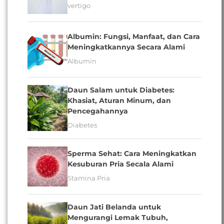
vertigo
Albumin: Fungsi, Manfaat, dan Cara
Meningkatkannya Secara Alami
Albumin
Daun Salam untuk Diabetes:
Khasiat, Aturan Minum, dan
Pencegahannya
Diabetes
Sperma Sehat: Cara Meningkatkan
Kesuburan Pria Secala Alami
Stamina Pria
Daun Jati Belanda untuk
Mengurangi Lemak Tubuh,