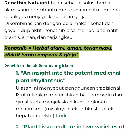
Renathib Naturafit
hadir sebagai solusi herbal
alami yang membantu meluruhkan batu empedu
sekaligus menjaga kesehatan ginjal.
Dikombinasikan dengan pola makan sehat dan
gaya hidup aktif, Renathib bisa menjadi alternatif
praktis, aman, dan terjangkau.
Renathib = Herbal alami, aman, terjangkau,
efektif bantu empedu & ginjal.
Penelitian Ilmiah Pendukung Klaim
1. “An insight into the potent medicinal
plant Phyllanthus”
Ulasan ini menyebut penggunaan tradisional
P. niruri dalam meluruhkan batu empedu dan
ginjal, serta menjelaskan kemungkinan
mekanisme (misalnya efek antikristal, efek
hepatoprotektif).
Link
2. “Plant tissue culture in two varieties of