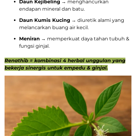
Daun Kejibeling
→ menghancurkan
endapan mineral dan batu.
Daun Kumis Kucing
→ diuretik alami yang
melancarkan buang air kecil.
Meniran
→ memperkuat daya tahan tubuh &
fungsi ginjal.
Renathib = kombinasi 4 herbal unggulan yang
bekerja sinergis untuk empedu & ginjal.