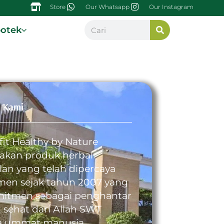
Store
Our Whatsapp
Our Instagram
potek
 Kami
fit Healthy by Nature
kan produk herbal
an yang telah dipercaya
en sejak tahun 2007 yang
itmen sebagai penghantar
 sehat dari Allah SWT
a ummat manusia.