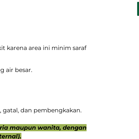
t karena area ini minim saraf
 air besar.
i, gatal, dan pembengkakan.
pria maupun wanita, dengan
ernal).