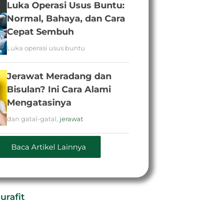
Luka Operasi Usus Buntu:
Normal, Bahaya, dan Cara
Cepat Sembuh
Luka operasi usus buntu
Jerawat Meradang dan
Bisulan? Ini Cara Alami
Mengatasinya
dan gatal-gatal
,
jerawat
Baca Artikel Lainnya
urafit