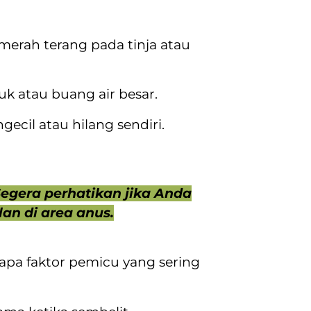
erah terang pada tinja atau
k atau buang air besar.
gecil atau hilang sendiri.
egera perhatikan jika Anda
an di area anus.
apa faktor pemicu yang sering