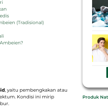
ri
kan
edis
eien (Tradisional)
li
i Ambeien?
id
, yaitu pembengkakan atau
ktum. Kondisi ini mirip
Produk Nat
ubur.