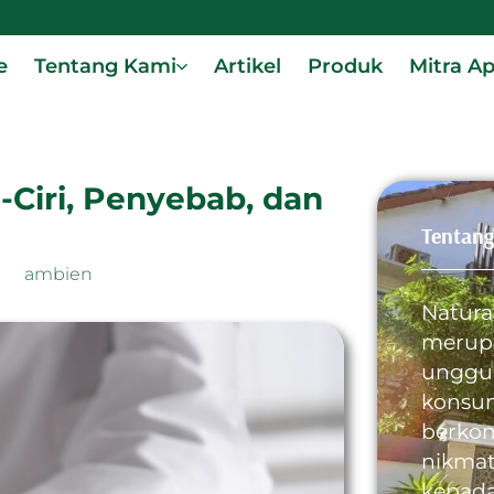
e
Tentang Kami
Artikel
Produk
Mitra A
-Ciri, Penyebab, dan
a
Tentang
ambien
Natura
merupa
unggul
konsum
berkom
nikmat
kepad