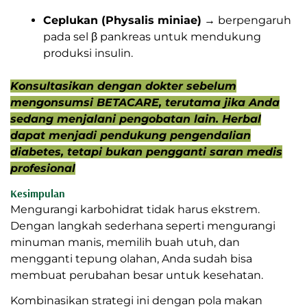
Ceplukan (Physalis miniae)
→ berpengaruh
pada sel β pankreas untuk mendukung
produksi insulin.
Konsultasikan dengan dokter sebelum
mengonsumsi BETACARE, terutama jika Anda
sedang menjalani pengobatan lain. Herbal
dapat menjadi pendukung pengendalian
diabetes, tetapi bukan pengganti saran medis
profesional
Kesimpulan
Mengurangi karbohidrat tidak harus ekstrem.
Dengan langkah sederhana seperti mengurangi
minuman manis, memilih buah utuh, dan
mengganti tepung olahan, Anda sudah bisa
membuat perubahan besar untuk kesehatan.
Kombinasikan strategi ini dengan pola makan